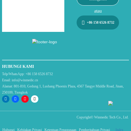
atau
+86 158 6526 8732
HUBUNGI KAMI
Telp/WhatsApp:
+86 158 6526 8732
Email:
info@winmedic.cn
Alamat:
801-810, Gedung 1, Lushang Phoenix Plaza, 4567 Tangye Middle Road, Jinan,
250109, Tiongkok
Copyright©
Winmedic Tech Co., Ltd.
Hubungi
Kebijakan Privasi
Ketentuan Penggunaan
Pemberitahuan Privasi
Index