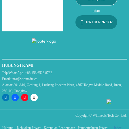
atau
+86 158 6526 8732
HUBUNGI KAMI
Telp/WhatsApp:
+86 158 6526 8732
Email:
info@winmedic.cn
Alamat:
801-810, Gedung 1, Lushang Phoenix Plaza, 4567 Tangye Middle Road, Jinan,
250109, Tiongkok
Copyright©
Winmedic Tech Co., Ltd.
Hubungi
Kebijakan Privasi
Ketentuan Penggunaan
Pemberitahuan Privasi
Index