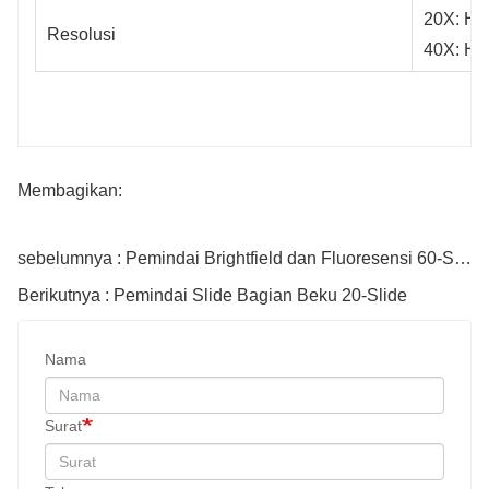
20X: Hin
Resolusi
40X: Hin
Membagikan:
sebelumnya : Pemindai Brightfield dan Fluoresensi 60-Slide
Berikutnya : Pemindai Slide Bagian Beku 20-Slide
Nama
Surat