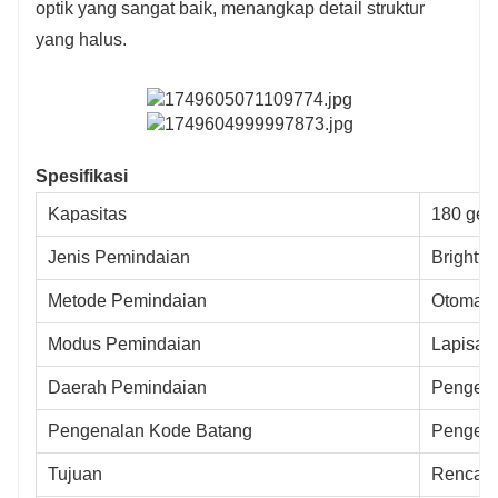
optik yang sangat baik, menangkap detail struktur
yang halus.
Spesifikasi
Kapasitas
180 ges
Jenis Pemindaian
Brightfi
Metode Pemindaian
Otomati
Modus Pemindaian
Lapisan
Daerah Pemindaian
Pengena
Pengenalan Kode Batang
Pengena
Tujuan
Rencana