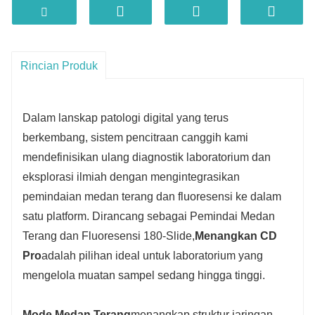
· Mendukung 10 filter simultan untuk fluoresensi
· Deteksi Sampel Otomatis & Akurat Bertenaga
AI
· Satu-Klik untuk Memulai, Pemindaian
Rincian Produk
Langsung
· Kecepatan Tinggi dan Kualitas Tinggi pada
Dalam lanskap patologi digital yang terus
Saat yang Sama
berkembang, sistem pencitraan canggih kami
· Beberapa Mode Pemindaian: Lapisan
mendefinisikan ulang diagnostik laboratorium dan
Tunggal, Z-Stack, Penggabungan Multilapis
eksplorasi ilmiah dengan mengintegrasikan
pemindaian medan terang dan fluoresensi ke dalam
satu platform. Dirancang sebagai Pemindai Medan
Terang dan Fluoresensi 180-Slide,
Menangkan CD
Pro
adalah pilihan ideal untuk laboratorium yang
mengelola muatan sampel sedang hingga tinggi.
Mode Medan Terang
menangkap struktur jaringan