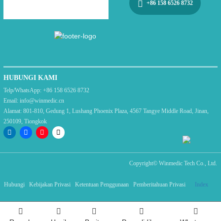
+86 158 6526 8732
HUBUNGI KAMI
Telp/WhatsApp:
+86 158 6526 8732
Email:
info@winmedic.cn
Alamat:
801-810, Gedung 1, Lushang Phoenix Plaza, 4567 Tangye Middle Road, Jinan,
250109, Tiongkok
Copyright©
Winmedic Tech Co., Ltd.
Hubungi
Kebijakan Privasi
Ketentuan Penggunaan
Pemberitahuan Privasi
Index