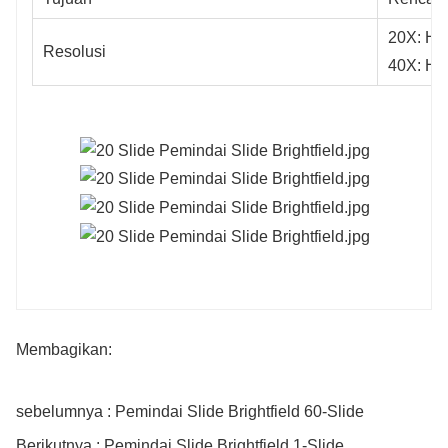
20X: Hin
Resolusi
40X: Hin
Membagikan:
sebelumnya : Pemindai Slide Brightfield 60-Slide
Berikutnya : Pemindai Slide Brightfield 1-Slide