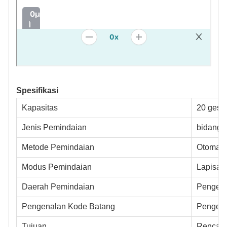
Spesifikasi
Kapasitas
20 gese
Jenis Pemindaian
bidang 
Metode Pemindaian
Otomati
Modus Pemindaian
Lapisan
Daerah Pemindaian
Pengena
Pengenalan Kode Batang
Pengena
Tujuan
Rencana