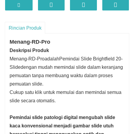
· Membuat Anda menikmati kecepatan tinggi
dan kualitas tinggi pada saat yang bersamaan
· Memberi Anda observasi waktu nyata atau
tangkapan layar seperti mikroskop
Rincian Produk
· Langsung simpan ke SVS, DICOM, TIFF,
Menang-RD-Pro
CSP, ZYP
Deskripsi Produk
Menang-RD-Pro
adalah
Pemindai Slide Brightfield 20-
Slide
dengan mudah memindai slide dalam keranjang
pemuatan tanpa membuang waktu dalam proses
pemuatan slide.
Cukup satu klik untuk memulai dan memindai semua
slide secara otomatis.
Pemindai slide patologi digital mengubah slide
kaca konvensional menjadi gambar slide utuh